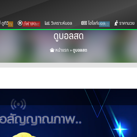
ดูทีวี
กีฬาสด
วิเคราะห์บอล
ไฮไลท์บอล
ราคามวย
TV
LIVE SPORT
VIDEO
ดูบอลสด
หน้าแรก
»
ดูบอลสด