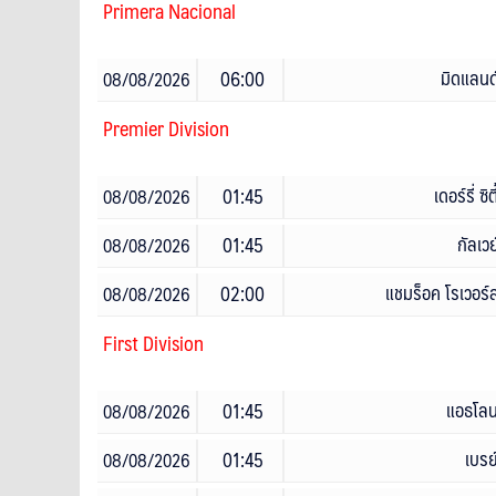
Primera Nacional
มิดแลนด
06:00
08/08/2026
Premier Division
เดอร์รี่ ซิต
01:45
08/08/2026
กัลเว
01:45
08/08/2026
แชมร็อค โรเวอร
02:00
08/08/2026
First Division
แอธโล
01:45
08/08/2026
เบรย
01:45
08/08/2026