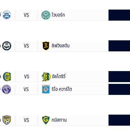
ย์
ไวบอร์ก
VS
ิล
ลิฟวิงสตัน
VS
ัล
อัลโดซิวี่
VS
ย
ริโอ ควาร์โต
VS
เค
กนิสทาน
VS