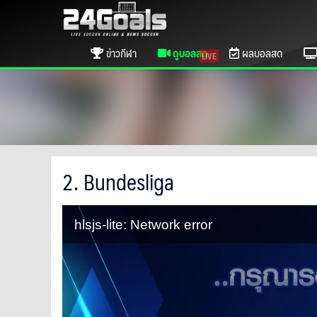
Skip
to
content
ข่าวกีฬา
ดูบอลสด
ผลบอลสด
LIVE
2. Bundesliga
hlsjs-lite: Network error