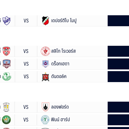
์
เดปอร์ติโบ ไมปู
VS
ี้
สลิโก โรเวอร์ส
VS
ย์
ดร็อกเฮดา
VS
์ส
ดันดอล์ค
VS
น
ลองฟอร์ด
VS
์
ฟินน์ ฮาร์ป
VS