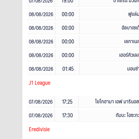
19:00
07/08/2026
ฟูแล่
00:00
08/08/2026
อัลบาเซเต
00:00
08/08/2026
เลกาเน
00:00
08/08/2026
เฮอร์คิวเ
00:00
08/08/2026
มอนซ่
01:45
08/08/2026
J1 League
โยโกฮามา เอฟ มารินอ
17:25
07/08/2026
กัมบะ โอซะก
17:30
07/08/2026
Eredivisie