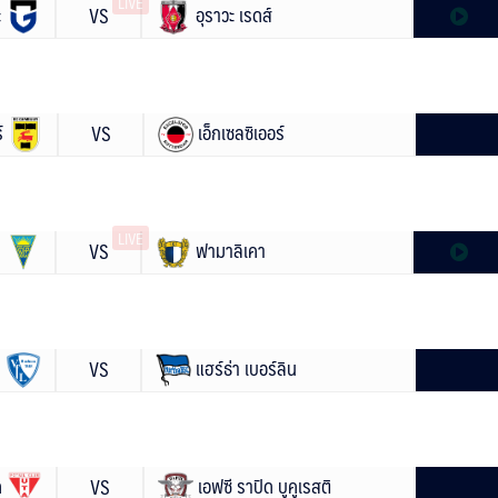
LIVE
ะ
อุราวะ เรดส์
VS
ร์
เอ็กเซลซิเออร์
VS
LIVE
ล
ฟามาลิเคา
VS
ม
แฮร์ธ่า เบอร์ลิน
VS
ัด
เอฟซี ราปิด บูคูเรสติ
VS
ค้นหา