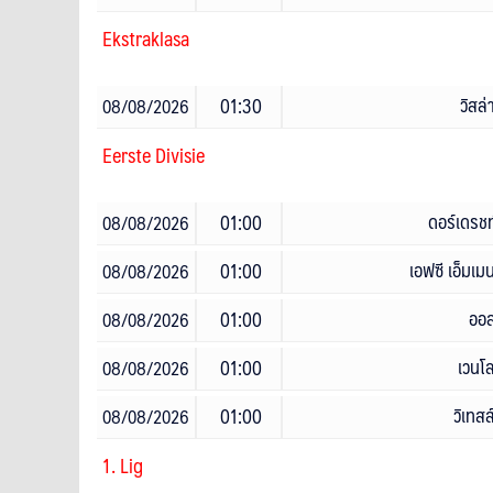
Ekstraklasa
วิสล่
01:30
08/08/2026
Eerste Divisie
ดอร์เดรช
01:00
08/08/2026
เอฟซี เอ็มเม
01:00
08/08/2026
ออ
01:00
08/08/2026
เวนโ
01:00
08/08/2026
วิเทสส
01:00
08/08/2026
1. Lig