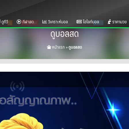
ดูทีวี
กีฬาสด
วิเคราะห์บอล
ไฮไลท์บอล
ราคามวย
TV
LIVE SPORT
VIDEO
ดูบอลสด
หน้าแรก
»
ดูบอลสด