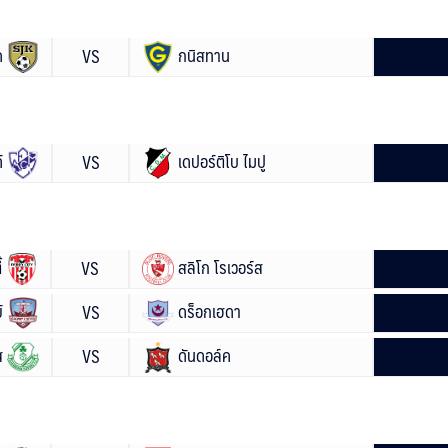
เค
กนิสทาน
VS
์
เดปอร์ติโบ ไมปู
VS
ี้
สลิโก โรเวอร์ส
VS
ย์
ดร็อกเฮดา
VS
์ส
ดันดอล์ค
VS