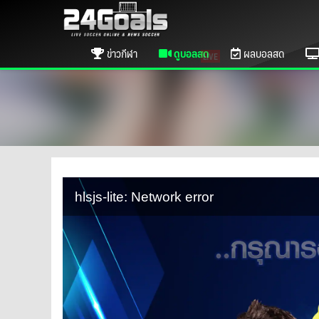
Skip
to
content
ข่าวกีฬา
ดูบอลสด
ผลบอลสด
LIVE
hlsjs-lite: Network error