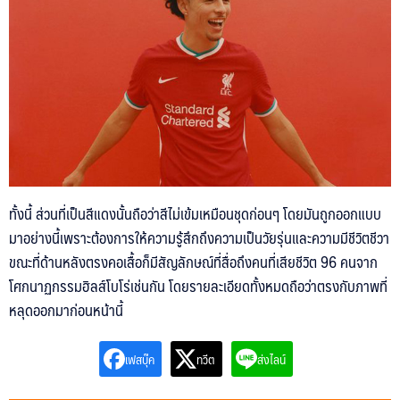
ทั้งนี้ ส่วนที่เป็นสีแดงนั้นถือว่าสีไม่เข้มเหมือนชุดก่อนๆ โดยมันถูกออกแบบ
มาอย่างนี้เพราะต้องการให้ความรู้สึกถึงความเป็นวัยรุ่นและความมีชีวิตชีวา
ค้นหา
ขณะที่ด้านหลังตรงคอเสื้อก็มีสัญลักษณ์ที่สื่อถึงคนที่เสียชีวิต 96 คนจาก
สำหรับ:
โศกนาฏกรรมฮิลส์โบโร่เช่นกัน โดยรายละเอียดทั้งหมดถือว่าตรงกับภาพที่
หลุดออกมาก่อนหน้านี้
เฟสบุ๊ค
ทวีต
ส่งไลน์