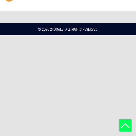
สำหรับ:
© 2026 24GOALS. ALL RIGHTS RESERVED.
NEW
NEWS