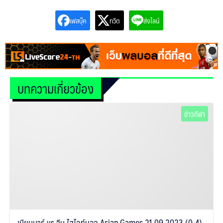
เฟสบุ๊ค
ทวีต
ส่งไลน์
บทความเกี่ยวข้อง
ข่าวกีฬา
เมียนมาร์ vs จีน ไฮไลท์บอล Asian Games 21.09.2023 (0-4)