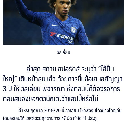
วิลเลี่ยน
ล่าสุด สกาย สปอร์ตส์ ระบุว่า “ไอ้ปืน
ใหญ่” เดินหน้าลุยแล้ว ด้วยการยื่นข้อเสนอสัญญา
3 ปี ให้ วิลเลี่ยน พิจารณา ซึ่งตอนนี้ก็ต้องรอการ
ตอบสนองของตัวนักเตะว่าแฮปปี้หรือไม่
สำหรับฤดูกาล 2019/20 นี้ วิลเลี่ยน โชว์ฟอร์มได้อย่างโดดเด่น
โดยลงเล่นให้ เชลซี รวมทุกรายการ 47 นัด ทำได้ 11 ประตู