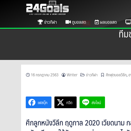
Skip
to
content
ข่าวกีฬา
ดูบอลสด
ผลบอลสด
LIVE
ทีม
16 กรกฎาคม 2563
Writer
ข่าวกีฬา
ศึกฟุตบอลวีลีก
,
ฮ
เฟสบุ๊ค
ทวีต
ส่งไลน์
ศึกลูกหนังวีลีก ฤดูกาล 2020 เวียดนาม กลั