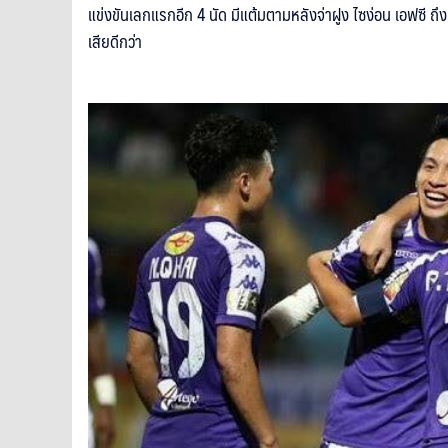
แข่งขันเลกแรกอีก 4 นัด มีแต้มตามหลังจ่าฝูง ไซง่อน เอฟซี ถึง 
เสียดีกว่า