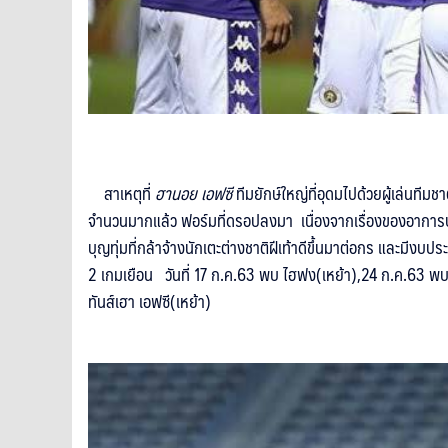
สาเหตุที่
ฮานอย เอฟซี
ทีมยักษ์ใหญ่ที่อุดมไปด้วยผู้เล่นทีมช
จำนวนมากแล้ว ฟอร์มที่ดรอปลงมา เนื่องจากเรื่องของอาการบาดเ
บุญทุ่มที่กล้าจ้างนักเตะต่างชาติฝีเท้าดีขึ้นมาต่อกร และมีงบ
2 เกมเยือน วันที่ 17 ก.ค.63 พบ ไฮฟง(เหย้า),24 ก.ค.63 พบ 
ทันส์เฮา เอฟซี(เหย้า)