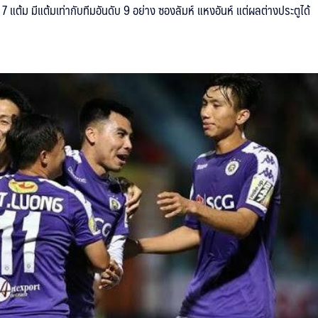
7 แต้ม มีแต้มเท่ากับทีมอันดับ 9 อย่าง ซองลัมห์ แหงอันห์ แต่ผลต่างประตูได้
ค้นหา
สำหรับ: