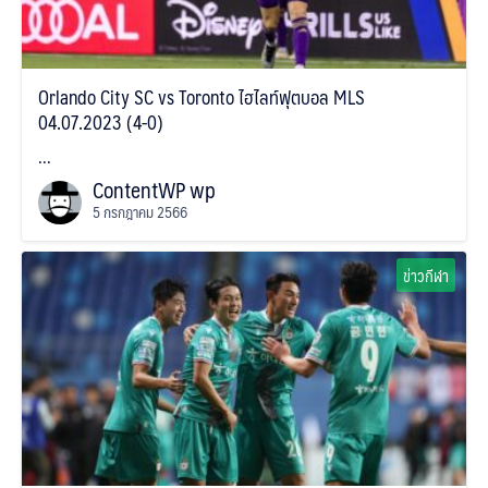
Orlando City SC vs Toronto ไฮไลท์ฟุตบอล MLS
04.07.2023 (4-0)
...
ContentWP wp
5 กรกฎาคม 2566
ข่าวกีฬา