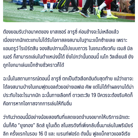
ต้องยอมรับว่าอนาคตของ ยาสเซอร์ ลารูซี่ ค่อนข้างจะไม่เหลือแล้ว
เนื่องจากนักเตะแทบไม่ได้รับโอกาสลงสนามในฐานะแบ็กซ้ายเลย เพราะ
แอนดรูว์ โรเบิร์ตสัน จองสัมปทานนี้ไปแบบถาวร ในขณะเดียวกัน เจมส์ มิล
เนอร์ ก็สามารถเล่นในตำแหน่งนี้ได้ ยิ่งไปกว่านั้นตอนนี้ เนโก วิลเลี่ยมส์ ยัง
ถูกโยกมาเล่นแบ็กซ้ายชั่วคราวก็ได้
ฉะนั้นในสถานการณ์ตอนนี้ ลารูซี่ ตกเป็นตัวเลือกอันดับสุดท้าย แม้ว่าเขาจะ
ได้ลงสนามบ้างในเกมฟุตบอลถ้วยอย่างเอฟเอ คัพ แต่ไม่ได้ทำผลงานได้น่า
ประทับใจอะไรมากนัก ฉะนั้นทางเลือกที่ ดาวเตะวัย 19 ปีควรจะต้องรีบคิดก็
คือการหากโอกาสจากการเล่นให้ทีมอื่น
ว่ากันว่าตอนนี้มีอย่างน้อยสองทีมที่แสดงเจตจำนงอยากให้บริการนักเตะ
นั่นก็คือ “ยูงทอง” ลีดส์ ยูไนเต็ด สโมสรดังที่เพิ่งกลับขึ้นมาเล่นในพรีเมียร์
ลีก ครั้งแรกในรอบ 16 ปี และ เบรนท์ฟอร์ด ดังนั้น ฟูลแบ็กชาวแอลจีเรีย