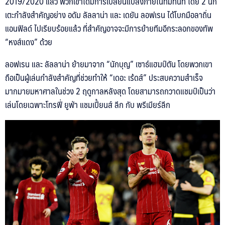
2019/2020 แล้ว พวกเขาได้มีการเปลี่ยนแปลงภายในทีมทันที โดย 2 นัก
เตะกำลังสำคัญอย่าง อดัม ลัลลาน่า และ เดยัน ลอฟเรน ได้โบกมือลาถิ่น
แอนฟิลด์ ไปเรียบร้อยแล้ว ที่สำคัญอาจจะมีการย้ายทีมอีกระลอกของทัพ
“หงส์แดง” ด้วย
ลอฟเรน และ ลัลลาน่า ย้ายมาจาก “นักบุญ” เซาธ์แฮมป์ตัน โดยพวกเขา
ถือเป็นผู้เล่นกำลังสำคัญที่ช่วยทำให้ “เดอะ เร้ดส์” ประสบความสำเร็จ
มากมายมหาศาลในช่วง 2 ฤดูกาลหลังสุด โดยสามารถกวาดแชมป์เป็นว่า
NEW
เล่นโดยเฉพาะโทรฟี่ ยูฟ่า แชมเปี้ยนส์ ลีก กับ พรีเมียร์ลีก
NEWS