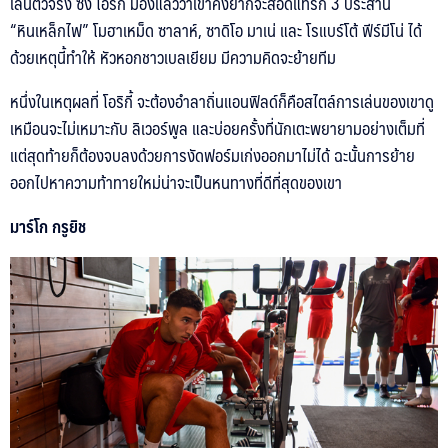
เล่นตัวจริง ซึ่ง โอริกี้ มองแล้วว่าเขาคงยากจะสอดแทรก 3 ประสาน
“หินเหล็กไฟ” โมฮาเหม็ด ซาลาห์, ซาดิโอ มาเน่ และ โรแบร์โต้ ฟีร์มีโน่ ได้
ด้วยเหตุนี้ทำให้ หัวหอกชาวเบลเยียม มีความคิดจะย้ายทีม
หนึ่งในเหตุผลที่ โอริกี้ จะต้องอำลาถิ่นแอนฟิลด์ก็คือสไตล์การเล่นของเขาดู
เหมือนจะไม่เหมาะกับ ลิเวอร์พูล และบ่อยครั้งที่นักเตะพยายามอย่างเต็มที่
แต่สุดท้ายก็ต้องจบลงด้วยการงัดฟอร์มเก่งออกมาไม่ได้ ฉะนั้นการย้าย
ออกไปหาความท้าทายใหม่น่าจะเป็นหนทางที่ดีที่สุดของเขา
มาร์โก กรูยิช