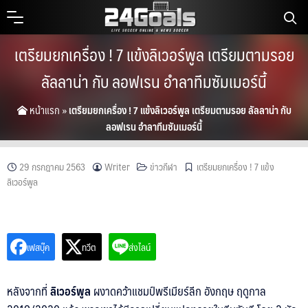
Skip
to
content
เตรียมยกเครื่อง ! 7 แข้งลิเวอร์พูล เตรียมตามรอย
ลัลลาน่า กับ ลอฟเรน อำลาทีมซัมเมอร์นี้
หน้าแรก
»
เตรียมยกเครื่อง ! 7 แข้งลิเวอร์พูล เตรียมตามรอย ลัลลาน่า กับ
ลอฟเรน อำลาทีมซัมเมอร์นี้
29 กรกฎาคม 2563
Writer
ข่าวกีฬา
เตรียมยกเครื่อง ! 7 แข้ง
ลิเวอร์พูล
เฟสบุ๊ค
ทวีต
ส่งไลน์
หลังจากที่
ลิเวอร์พูล
ผงาดคว้าแชมป์พรีเมียร์ลีก อังกฤษ ฤดูกาล