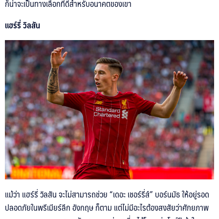
ก็น่าจะเป็นทางเลือกที่ดีสำหรับอนาคตของเขา
แฮร์รี่ วิลสัน
แม้ว่า แฮร์รี่ วิลสัน จะไม่สามารถช่วย “เดอะ เชอร์รี่ส์” บอร์นมัธ ให้อยู่รอด
ปลอดภัยในพรีเมียร์ลีก อังกฤษ ก็ตาม แต่ไม่มีอะไรต้องสงสัยว่าศักยภาพ