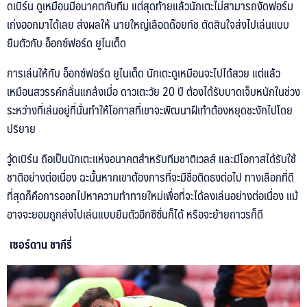
ดเบิร์น ดูเหมือนมีอนาคตกับทีม แต่สุดท้ายแล้วนักเตะไม่สามารถงัดฟอร์ม
เก่งออกมาได้เลย ส่งผลให้ นายใหญ่เลือดด๊อยท์ช ตัดสินใจส่งไปเล่นแบบ
ยืมตัวกับ อ็อกซ์ฟอร์ด ยูไนเต็ด
การเล่นให้กับ อ็อกซ์ฟอร์ด ยูไนเต็ด นักเตะดูเหมือนจะไปได้สวย แต่แล้ว
เหมือนสวรรค์กลั่นแกล้งเมื่อ ดาวเตะวัย 20 ปี ต้องได้รับบาดเจ็บหนักในช่วง
ระหว่างที่เล่นอยู่ที่นั่นทำให้โอกาสที่เขาจะพัฒนาฝีเท้าต้องหยุดชะงักไปโดย
ปริยาย
วู้ดเบิร์น ถือเป็นนักเตะแห่งอนาคตสำหรับทีมชาติเวลส์ และมีโอกาสได้รับใช้
ชาติอย่างต่อเนื่อง ฉะนั้นหากเขาต้องการที่จะมีชื่อติดธงต่อไป ทางเลือกที่ดี
ที่สุดก็คือการออกไปหาความท้าทายใหม่เพื่อที่จะได้ลงเล่นอย่างต่อเนื่อง แม้
อาจจะยอมถูกส่งไปเล่นแบบยืมตัวอีกซีซั่นก็ได้ หรือจะย้ายถาวรก็ดี
เซอร์ดาน ชากีรี่