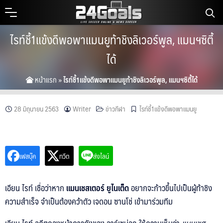
Skip
to
content
ไรท์ชี้1แข้งดีพอพาแมนยูท้าชิงลิเวอร์พูล, แมนฯซิตี้
ได้
หน้าแรก
»
ไรท์ชี้1แข้งดีพอพาแมนยูท้าชิงลิเวอร์พูล, แมนฯซิตี้ได้
28 มิถุนายน 2563
Writer
ข่าวกีฬา
ไรท์ชี้1แข้งดีพอพาแมนยู
เฟสบุ๊ค
ทวีต
ส่งไลน์
เอียน ไรท์ เชื่อว่าหาก
แมนเชสเตอร์ ยูไนเต็ด
อยากจะก้าวขึ้นไปเป็นผู้ท้าชิง
ความสำเร็จ จำเป็นต้องคว้าตัว เจดอน ซานโช่ เข้ามาร่วมทีม