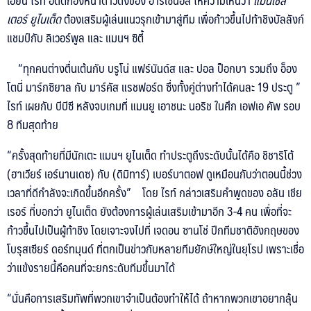
เอียน ไรท์ อดีตกองหน้าดาวดังของ อาร์เซน่อล ให้ความเห็นว่า
แมนเชส
เตอร์ ยูไนเต็ด
ต้องเสริมผู้เล่นแนวรุกเข้ามาสู่ทีม เพื่อก้าวขึ้นไปท้าชิงบัลลังก์
แชมป์กับ ลิเวอร์พูล และ แมนฯ ซิตี้
“ทุกคนต่างตื่นเต้นกับ บรูโน่ แฟร์นันด์ส และ ปอล ป็อกบา รวมถึง อ็อง
โตนี่ มาร์กซิยาล กับ มาร์คัส แรชฟอร์ด ซึ่งทั้งคู่ต่างทำได้คนละ 19 ประตู ”
ไรท์ เผยกับ บีบีซี หลังจบเกมที่ แมนยู เอาชนะ นอริช ในศึก เอฟเอ คัพ รอบ
8 ทีมสุดท้าย
NEW
“ครั้งสุดท้ายที่มีนักเตะ แมนฯ ยูไนเต็ด ทำประตูถึงระดับนั้นได้คือ ชิชาริโต้
NEWS
(ฮาเวียร์ เอร์นานเดซ) กับ (ดิมิทาร์) เบอร์บาตอฟ ดูเหมือนกับว่าตอนนี้ช่วง
เวลาที่ดีกำลังจะเกิดขึ้นอีกครั้ง” โดย ไรท์ กล่าวเสริมคำพูดของ อลัน เชีย
เรอร์ ที่บอกว่า ยูไนเต็ด ยังต้องการผู้เล่นเสริมเข้ามาอีก 3-4 คน เพื่อที่จะ
ก้าวขึ้นไปเป็นผู้ท้าชิง โดยเจาะจงไปที่ เจดอน ซานโช่ ปีกทีมชาติอังกฤษของ
โบรุสเซียร์ ดอร์ทมุนด์ ที่ตกเป็นข่าวกับหลายทีมยักษ์ใหญ่ในยุโรป เพราะเชื่อ
ว่าแข้งรายนี้คือคนที่จะยกระดับทีมขึ้นมาได้
“นั่นคือการเสริมทัพที่พวกเขาจำเป็นต้องทำให้ได้ ถ้าหากพวกเขาอยากลุ้น