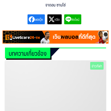
จาดอน ซานโช่
เฟสบุ๊ค
ทวีต
ส่งไลน์
ค้นหา
สำหรับ:
บทความเกี่ยวข้อง
ข่าวกีฬา