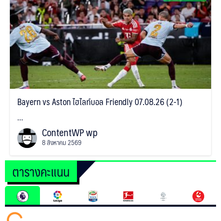
Bayern vs Aston ไฮไลท์บอล Friendly 07.08.26 (2-1)
...
ContentWP wp
8 สิงหาคม 2569
ตารางคะแนน