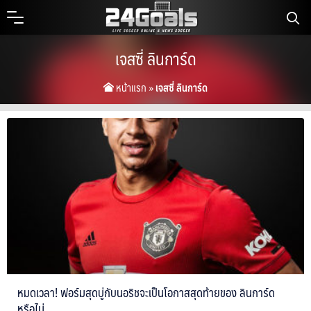
Skip
to
content
เจสซี่ ลินการ์ด
หน้าแรก
»
เจสซี่ ลินการ์ด
หมดเวลา! ฟอร์มสุดบู่กับนอริชจะเป็นโอกาสสุดท้ายของ ลินการ์ด
ค้นหา
หรือไม่