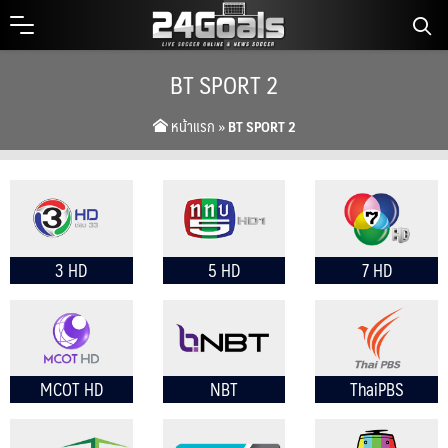
Skip
to
content
BT SPORT 2
หน้าแรก
»
BT SPORT 2
3 HD
5 HD
7 HD
MCOT HD
NBT
ThaiPBS