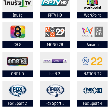
ไทยรัฐ
PPTV HD
WorkPoint
CH 8
MONO 29
Amarin
NEW
NEWS
ONE HD
beIN 3
NATION 22
Fox Sport 2
Fox Sport 3
Fox Sport 4