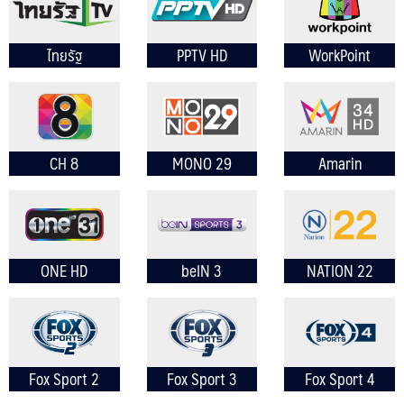
ไทยรัฐ
PPTV HD
WorkPoint
CH 8
MONO 29
Amarin
NEW
NEWS
ONE HD
beIN 3
NATION 22
Fox Sport 2
Fox Sport 3
Fox Sport 4