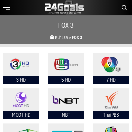
Skip
to
content
FOX 3
หน้าแรก
»
FOX 3
3 HD
5 HD
7 HD
MCOT HD
NBT
ThaiPBS